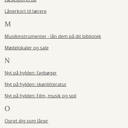
Læsesporet.dk
Lånerkort til lærere
M
Musikinstrumenter - lån dem på dit bibliotek
Mødelokaler og sale
N
Nyt på hylden: fagbøger
Nyt på hylden: skønlitteratur
Nyt på hylden: Film, musik og spil
O
Opret dig som låner