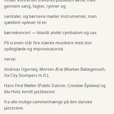
Under koncerten inviteres publikum aktivt med
gennem sang, fagter, rytmer og
samtaler, og børnene møder instrumenter, man
sjældent oplever til en
børnekoncert — blandt andet cymbalom og sav.
På scenen står fire stærke musikere med stor
spilleglæde og improvisatorisk
nerve:
Andreas Ugorskij, Morten Ærø (Mames Babegenush,
Six City Stompers m.fl.),
Hans Find Møller (Public Dancer, Czesław Śpiewa) og
Ida Hvid, kendt jazzbassist
fra alle mulige sammenhænge på den danske
jazzscene.