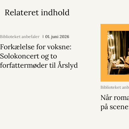
Relateret indhold
Biblioteket anbefaler
01. juni 2026
Forkælelse for voksne:
Solokoncert og to
forfattermøder til Årslyd
Biblioteket anb
december 202
Når roma
på scen