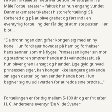
Få kan fortælle så medrivende som Anette Jahn fra
Måle Fortælleteater – faktisk har hun engang vundet
Danmarksmesterskabet i historiefortælling! Så
forbered dig på at blive grebet og ført ind i en
eventyrlig fortælling der får dig til at miste pusten. Hør
blot…
”Da dronningen dør, gifter kongen sig med en ny
kone. Hun fordrejer hovedet på ham og forhekser
hans sønner, som må flygte. Prinsessen ligner sin mor,
og stedmoren smører hende ind i valnøddesaft, så
hun bliver grøn i ansigt og hænder. Lige gyldigt hvad
prinsessen siger, kan kongen ikke længere genkende
sin egen datter, og han sender hende bort. Hun
begiver sig nu ud i verden for at redde sine brødre…”
Fortællingen er for dig mellem 5-100 år og er frit efter
H. C. Andersens eventyr ’De Vilde Svaner’