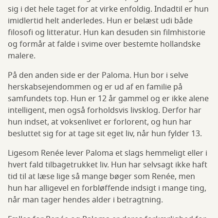
sig i det hele taget for at virke enfoldig. Indadtil er hun
imidlertid helt anderledes. Hun er belæst udi både
filosofi og litteratur. Hun kan desuden sin filmhistorie
og formår at falde i svime over bestemte hollandske
malere.
På den anden side er der Paloma. Hun bor i selve
herskabsejendommen og er ud af en familie på
samfundets top. Hun er 12 år gammel og er ikke alene
intelligent, men også forholdsvis livsklog. Derfor har
hun indset, at voksenlivet er forlorent, og hun har
besluttet sig for at tage sit eget liv, når hun fylder 13.
Ligesom Renée lever Paloma et slags hemmeligt eller i
hvert fald tilbagetrukket liv. Hun har selvsagt ikke haft
tid til at læse lige så mange bøger som Renée, men
hun har alligevel en forbløffende indsigt i mange ting,
når man tager hendes alder i betragtning.