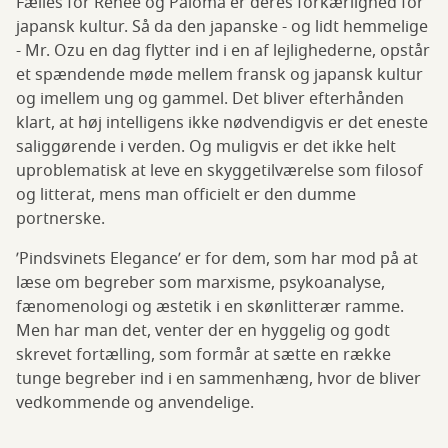
Fælles for Renée og Paloma er deres forkærlighed for
japansk kultur. Så da den japanske - og lidt hemmelige
- Mr. Ozu en dag flytter ind i en af lejlighederne, opstår
et spændende møde mellem fransk og japansk kultur
og imellem ung og gammel. Det bliver efterhånden
klart, at høj intelligens ikke nødvendigvis er det eneste
saliggørende i verden. Og muligvis er det ikke helt
uproblematisk at leve en skyggetilværelse som filosof
og litterat, mens man officielt er den dumme
portnerske.
’Pindsvinets Elegance’ er for dem, som har mod på at
læse om begreber som marxisme, psykoanalyse,
fænomenologi og æstetik i en skønlitterær ramme.
Men har man det, venter der en hyggelig og godt
skrevet fortælling, som formår at sætte en række
tunge begreber ind i en sammenhæng, hvor de bliver
vedkommende og anvendelige.