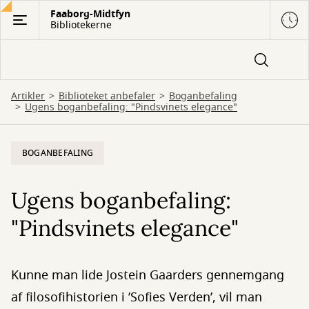
Gå
Faaborg-Midtfyn
Bibliotekerne
til
hovedindhold
Artikler
Biblioteket anbefaler
Boganbefaling
Ugens boganbefaling: "Pindsvinets elegance"
BOGANBEFALING
Ugens boganbefaling:
"Pindsvinets elegance"
Kunne man lide Jostein Gaarders gennemgang
af filosofihistorien i ’Sofies Verden’, vil man