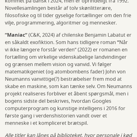
kommet på dansk i 2024, men er oprindeligt fra 1992.
Novellesamlingen består af tolv skønlitterære,
filosofiske og til tider gyselige fortællinger om den frie
vilje, programmering, algoritmer og mennesker.
”Maniac”
(C&K, 2024) af chilenske Benjamin Labatut er
en såkaldt exofiktion. Som hans tidligere roman
”
Når
vi ikke længere forstår verden” (2022) er romanen en
fortælling om virkelige videnskabelige landvindinger
og grænsen mellem vision og vanvid. Vi følger
matematikgeniet (og atombombens fader) John von
Neumanns vanvittige(?) bestræbelser frem mod at
skabe en maskine, som kan tænke selv. Om Neumanns
projekt realiseres forbliver et åbent spørgsmål, men i
bogens sidste del beskrives, hvordan Googles
computerprogram og kunstige intelligens i 2016 for
første gang i verdenshistorien vandt over et
menneske i et kompliceret brætspil.
Alle titler kan lånes på biblioteket, hvor personale i kød