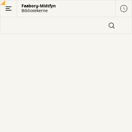
Gå
Faaborg-Midtfyn
Bibliotekerne
til
hovedindhold