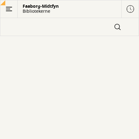
Gå
Faaborg-Midtfyn
Bibliotekerne
til
hovedindhold