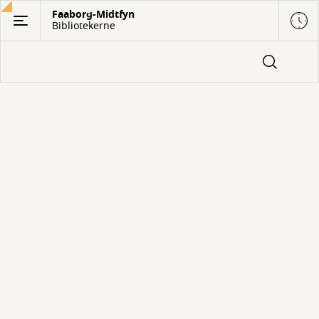
Gå
Faaborg-Midtfyn
Bibliotekerne
til
hovedindhold