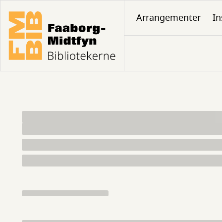
Gå
Arrangementer
In
til
hovedindhold