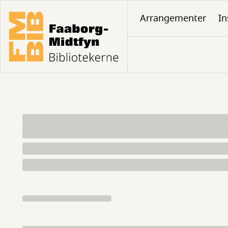
Gå
Arrangementer
In
til
hovedindhold