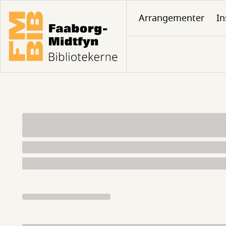
Gå
Arrangementer
In
til
hovedindhold