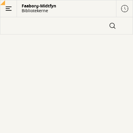
Gå
Faaborg-Midtfyn
Bibliotekerne
til
hovedindhold