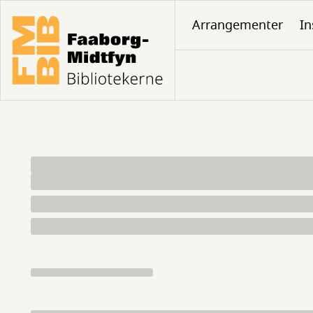
Gå
Arrangementer
In
til
hovedindhold