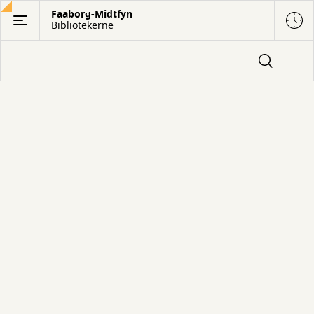
Gå
Faaborg-Midtfyn
Bibliotekerne
til
hovedindhold