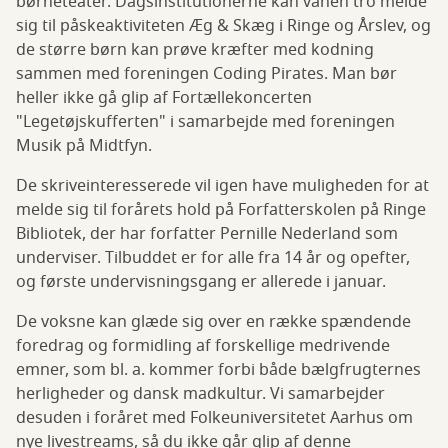
børneteater. Dagsinstitutionerne kan vanen tro melde
sig til påskeaktiviteten Æg & Skæg i Ringe og Årslev, og
de større børn kan prøve kræfter med kodning
sammen med foreningen Coding Pirates. Man bør
heller ikke gå glip af Fortællekoncerten
"Legetøjskufferten" i samarbejde med foreningen
Musik på Midtfyn.
De skriveinteresserede vil igen have muligheden for at
melde sig til forårets hold på Forfatterskolen på Ringe
Bibliotek, der har forfatter Pernille Nederland som
underviser. Tilbuddet er for alle fra 14 år og opefter,
og første undervisningsgang er allerede i januar.
De voksne kan glæde sig over en række spændende
foredrag og formidling af forskellige medrivende
emner, som bl. a. kommer forbi både bælgfrugternes
herligheder og dansk madkultur. Vi samarbejder
desuden i foråret med Folkeuniversitetet Aarhus om
nye livestreams, så du ikke går glip af denne