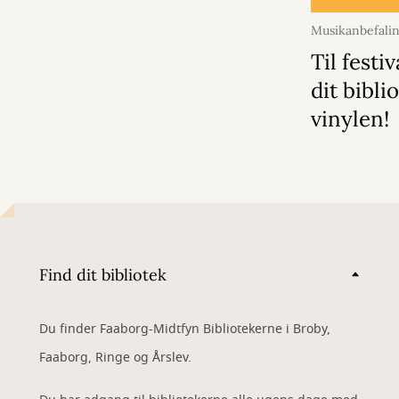
Musikanbefali
2026
Til festi
dit bibli
vinylen!
Find dit bibliotek
Du finder Faaborg-Midtfyn Bibliotekerne i Broby,
Faaborg, Ringe og Årslev.