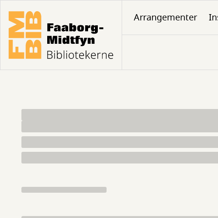
Gå
Arrangementer
In
til
hovedindhold