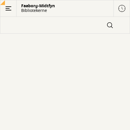
Gå
Faaborg-Midtfyn
Bibliotekerne
til
hovedindhold