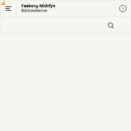
Gå
Faaborg-Midtfyn
Bibliotekerne
til
hovedindhold