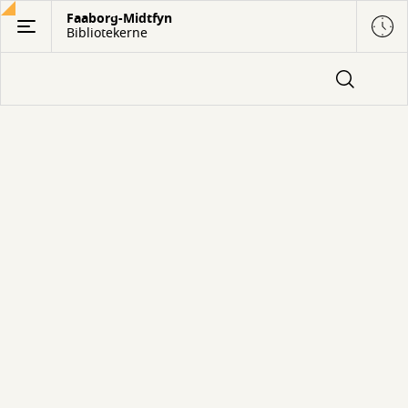
Gå
Faaborg-Midtfyn
Bibliotekerne
til
hovedindhold