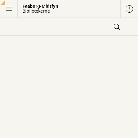
Gå
Faaborg-Midtfyn
Bibliotekerne
til
hovedindhold