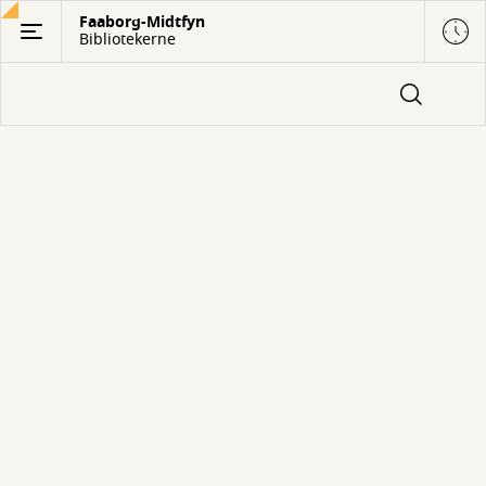
Gå
Faaborg-Midtfyn
Bibliotekerne
til
hovedindhold