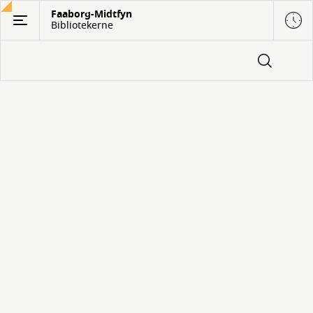
Gå
Faaborg-Midtfyn
Bibliotekerne
til
hovedindhold