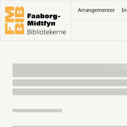
Gå
Arrangementer
In
til
hovedindhold