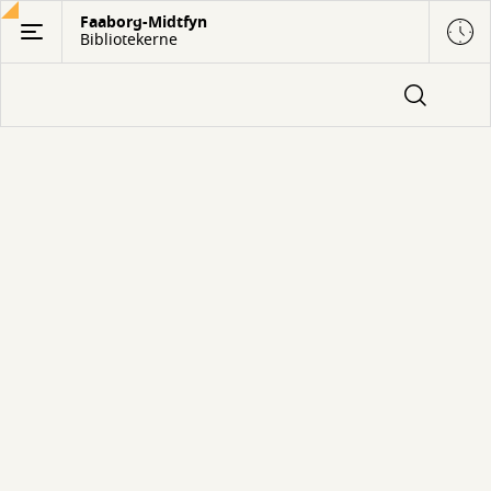
Gå
Faaborg-Midtfyn
Bibliotekerne
til
hovedindhold