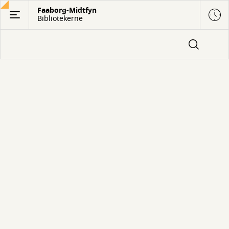
Gå
Faaborg-Midtfyn
Bibliotekerne
til
hovedindhold