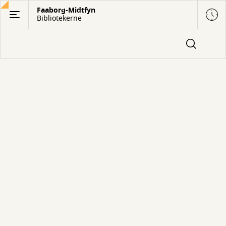
Gå
Faaborg-Midtfyn
Bibliotekerne
til
hovedindhold