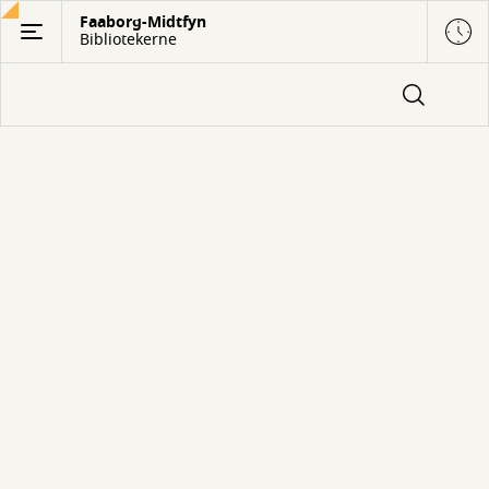
Gå
Faaborg-Midtfyn
Bibliotekerne
til
hovedindhold