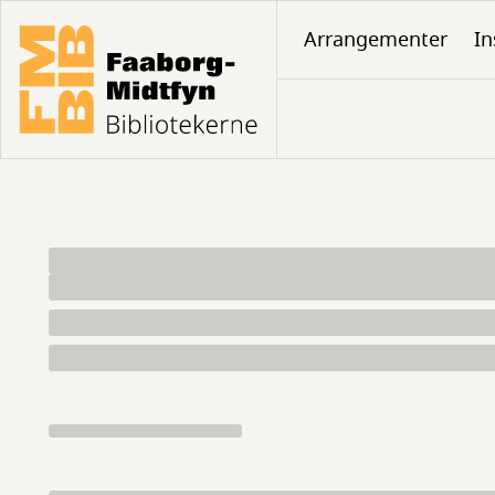
Gå
Arrangementer
In
til
hovedindhold