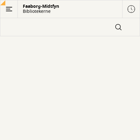
Gå
Faaborg-Midtfyn
Bibliotekerne
til
hovedindhold