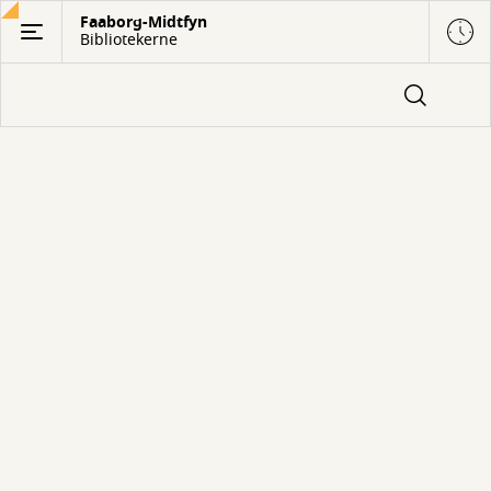
Gå
Faaborg-Midtfyn
Bibliotekerne
til
hovedindhold